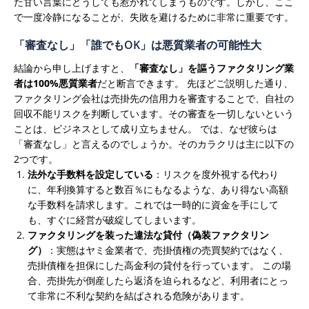
た甘い言葉にどうしても惹かれてしまうものです。しかし、ここ
で一度冷静になることが、失敗を避けるために非常に重要です。
「審査なし」「誰でもOK」は悪質業者の可能性大
結論から申し上げますと、
「審査なし」を謳うファクタリング業
者は100%悪質業者
だと断言できます。
先ほどご説明した通り、
ファクタリング会社は売掛先の信用力を審査することで、自社の
回収不能リスクを判断しています。その審査を一切しないという
ことは、ビジネスとして成り立ちません。
では、なぜ彼らは
「審査なし」と言えるのでしょうか。そのカラクリは主に以下の
2つです。
法外な手数料を設定している
：リスクを度外視する代わり
に、年利換算すると数百％にもなるような、あり得ない高額
な手数料を請求します。これでは一時的に資金を手にして
も、すぐに経営が破綻してしまいます。
ファクタリングを装った違法な貸付（偽装ファクタリン
グ）
：実態はヤミ金業者で、売掛債権の売買契約ではなく、
売掛債権を担保にした高金利の貸付を行っています。 この場
合、売掛先が倒産したら返済を迫られるなど、利用者にとっ
て非常に不利な契約を結ばされる危険があります。