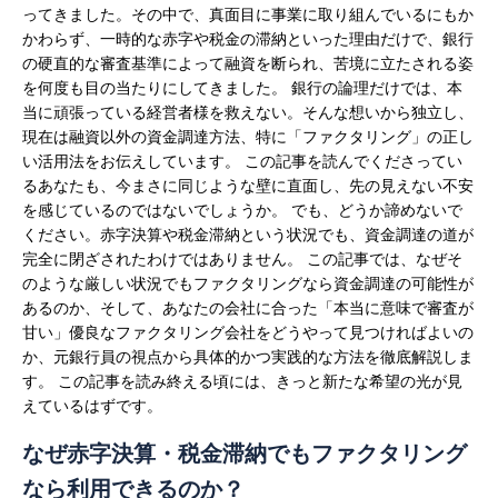
ってきました。その中で、真面目に事業に取り組んでいるにもか
も
かわらず、一時的な赤字や税金の滞納といった理由だけで、銀行
諦
の硬直的な審査基準によって融資を断られ、苦境に立たされる姿
め
を何度も目の当たりにしてきました。
銀行の論理だけでは、本
な
当に頑張っている経営者様を救えない。そんな想いから独立し、
い
現在は融資以外の資金調達方法、特に「ファクタリング」の正し
で！
い活用法をお伝えしています。
この記事を読んでくださってい
審
るあなたも、今まさに同じような壁に直面し、先の見えない不安
査
を感じているのではないでしょうか。
でも、どうか諦めないで
が
ください。赤字決算や税金滞納という状況でも、資金調達の道が
甘
完全に閉ざされたわけではありません。
この記事では、なぜそ
い
のような厳しい状況でもファクタリングなら資金調達の可能性が
フ
あるのか、そして、あなたの会社に合った「本当に意味で審査が
ァ
甘い」優良なファクタリング会社をどうやって見つければよいの
ク
か、元銀行員の視点から具体的かつ実践的な方法を徹底解説しま
タ
す。
この記事を読み終える頃には、きっと新たな希望の光が見
リ
えているはずです。
ン
グ
なぜ赤字決算・税金滞納でもファクタリング
会
なら利用できるのか？
社