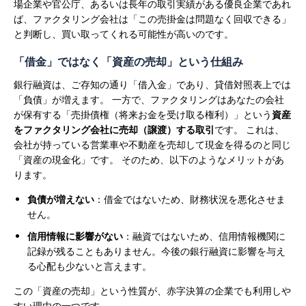
場企業や官公庁、あるいは長年の取引実績がある優良企業であれ
ば、ファクタリング会社は「この売掛金は問題なく回収できる」
と判断し、買い取ってくれる可能性が高いのです。
「借金」ではなく「資産の売却」という仕組み
銀行融資は、ご存知の通り「借入金」であり、貸借対照表上では
「負債」が増えます。
一方で、ファクタリングはあなたの会社
が保有する「売掛債権（将来お金を受け取る権利）」という
資産
をファクタリング会社に売却（譲渡）する取引
です。 これは、
会社が持っている営業車や不動産を売却して現金を得るのと同じ
「資産の現金化」です。
そのため、以下のようなメリットがあ
ります。
負債が増えない
：借金ではないため、財務状況を悪化させま
せん。
信用情報に影響がない
：融資ではないため、信用情報機関に
記録が残ることもありません。今後の銀行融資に影響を与え
る心配も少ないと言えます。
この「資産の売却」という性質が、赤字決算の企業でも利用しや
すい理由の一つです。