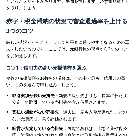
といったメリットがあります。手間を惜しまず、必ず相見積もり
を取りましょう。
赤字・税金滞納の状況で審査通過率を上げる
3つのコツ
厳しい状況だからこそ、少しでも審査に通りやすくなるための工
夫をしたいものです。ここでは、元銀行員の視点から3つのコツ
をお伝えします。
コツ1：信用力の高い売掛債権を選ぶ
複数の売掛債権をお持ちの場合は、その中で最も「信用力の高
い」ものを選んで申し込みましょう。
取引実績が長い売掛先
：新規の取引先よりも、長年にわたり
安定して取引している売掛先の方が信用されます。
支払い遅延がない売掛先
：過去に一度も入金が遅れたことの
ない売掛先は、高く評価されます。
経営が安定している売掛先
：可能であれば、上場企業や官公
庁、業界内で名の知れた優良企業との取引債権を提示するの