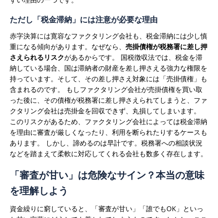
ただし「税金滞納」には注意が必要な理由
赤字決算には寛容なファクタリング会社も、税金滞納には少し慎
重になる傾向があります。なぜなら、
売掛債権が税務署に差し押
さえられるリスク
があるからです。
国税徴収法では、税金を滞
納している場合、国は滞納者の財産を差し押さえる強力な権限を
持っています。そして、その差し押さえ対象には「売掛債権」も
含まれるのです。
もしファクタリング会社が売掛債権を買い取
った後に、その債権が税務署に差し押さえられてしまうと、ファ
クタリング会社は売掛金を回収できず、丸損してしまいます。
このリスクがあるため、ファクタリング会社によっては税金滞納
を理由に審査が厳しくなったり、利用を断られたりするケースも
あります。 しかし、諦めるのは早計です。税務署への相談状況
などを踏まえて柔軟に対応してくれる会社も数多く存在します。
「審査が甘い」は危険なサイン？本当の意味
を理解しよう
資金繰りに窮していると、「審査が甘い」「誰でもOK」といっ