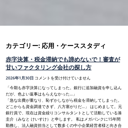
カテゴリー:
応用・ケーススタディ
赤字決算・税金滞納でも諦めないで！審査が
甘いファクタリング会社の探し方
赤
2026年1月30日
コメントを受け付けていません
字
「今期も赤字決算になってしまった。銀行に追加融資を申し込ん
決
だが、色よい返事はもらえなかった…」
算・
「急な出費が重なり、恥ずかしながら税金を滞納してしまった。
税
どこからも資金調達できず、八方塞がりだ…」
はじめまして。元
金
銀行員で、現在は資金繰りコンサルタントとして活動している湊
滞
圭介（みなと けいすけ）と申します。
私はメガバンクに15年間
納
勤務し、法人融資担当として数多くの中小企業経営者様と向き合
で