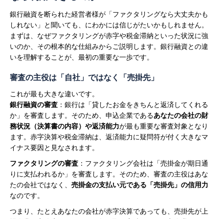
の
銀行融資を断られた経営者様が「ファクタリングなら大丈夫かも
探
しれない」と聞いても、にわかには信じがたいかもしれません。
し
まずは、なぜファクタリングが赤字や税金滞納といった状況に強
方
いのか、その根本的な仕組みからご説明します。銀行融資との違
は
いを理解することが、最初の重要な一歩です。
審査の主役は「自社」ではなく「売掛先」
これが最も大きな違いです。
銀行融資の審査
：銀行は「貸したお金をきちんと返済してくれる
か」を審査します。そのため、申込企業である
あなたの会社の財
務状況（決算書の内容）や返済能力
が最も重要な審査対象となり
ます。赤字決算や税金滞納は、返済能力に疑問符が付く大きなマ
イナス要因と見なされます。
ファクタリングの審査
：ファクタリング会社は「売掛金が期日通
りに支払われるか」を審査します。そのため、審査の主役はあな
たの会社ではなく、
売掛金の支払い元である「売掛先」の信用力
なのです。
つまり、たとえあなたの会社が赤字決算であっても、売掛先が上