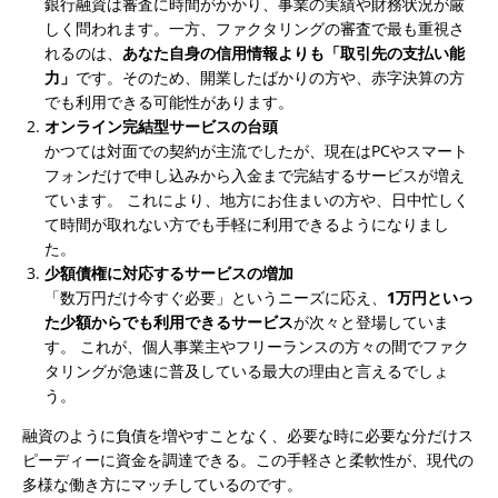
銀行融資は審査に時間がかかり、事業の実績や財務状況が厳
しく問われます。一方、ファクタリングの審査で最も重視さ
れるのは、
あなた自身の信用情報よりも「取引先の支払い能
力」
です。そのため、開業したばかりの方や、赤字決算の方
でも利用できる可能性があります。
オンライン完結型サービスの台頭
かつては対面での契約が主流でしたが、現在はPCやスマート
フォンだけで申し込みから入金まで完結するサービスが増え
ています。 これにより、地方にお住まいの方や、日中忙しく
て時間が取れない方でも手軽に利用できるようになりまし
た。
少額債権に対応するサービスの増加
「数万円だけ今すぐ必要」というニーズに応え、
1万円といっ
た少額からでも利用できるサービス
が次々と登場していま
す。 これが、個人事業主やフリーランスの方々の間でファク
タリングが急速に普及している最大の理由と言えるでしょ
う。
融資のように負債を増やすことなく、必要な時に必要な分だけス
ピーディーに資金を調達できる。この手軽さと柔軟性が、現代の
多様な働き方にマッチしているのです。