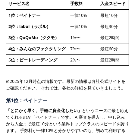
サービス名
手数料
入金スピード
買
1位：ペイトナー
一律10%
最短10分
1
2位：labol（ラボル）
一律10%
最短30分
1
3位：QuQuMo（ククモ）
1%〜
最短2時間
上
4位：みんなのファクタリング
7%〜
最短60分
1
5位：ビートレーディング
2%〜
最短2時間
上
※2025年12月時点の情報です。最新の情報は各社公式サイトを
ご確認ください。
それでは、各社の詳細を見ていきましょう。
第1位：ペイトナー
「とにかく早く、手軽に資金化したい」
というニーズに最も応え
てくれるのが「ペイトナー」です。
AI審査を導入し、申し込み
から入金まで最短10分という業界トップクラスのスピードを誇り
ます。 手数料が一律10%と分かりやすいのも、初めて利用する