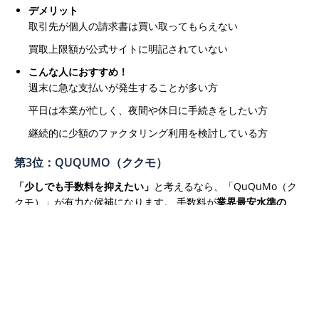
デメリット
取引先が個人の請求書は買い取ってもらえない
買取上限額が公式サイトに明記されていない
こんな人におすすめ！
週末に急な支払いが発生することが多い方
平日は本業が忙しく、夜間や休日に手続きをしたい方
継続的に少額のファクタリング利用を検討している方
第3位：QUQUMO（ククモ）
「少しでも手数料を抑えたい」
と考えるなら、「QuQuMo（ク
クモ）」が有力な候補になります。
手数料が
業界最安水準の
1%〜
と設定されており、コストを重視する方にとって非常に魅
力的です。 買取可能額に上限・下限がないため、数万円の少額
から数百万円の高額案件まで幅広く対応できます。
また、
必要
書類が「請求書」と「通帳のコピー」の2点だけ
という手軽さも
大きなメリット。 申し込みから契約までオンラインで完結し、
最短2時間で入金されるスピード感も兼ね備えています。