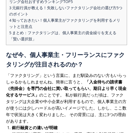
リング会社おすすめランキングTOP5
グ
3
元銀行員が教える！失敗しないファクタリング会社の選び方5つ
は
のポイント
4
知っておきたい！個人事業主がファクタリングを利用するメリ
ットと注意点
5
まとめ：ファクタリングは、個人事業主の資金繰りを支える
「賢い選択肢」
なぜ今、個人事業主・フリーランスにファク
タリングが注目されるのか？
「ファクタリング」という言葉に、まだ馴染みのない方もいらっ
しゃるかもしれませんね。簡単に言うと、
「入金待ちの請求書
（売掛金）を専門の会社に買い取ってもらい、期日より早く現金
化するサービス」
のことです。
私が銀行員だった頃は、ファク
タリングは大企業や中小企業が利用するもので、個人事業主の方
が使うには少しハードルが高いイメージでした。しかし、ここ数
年で状況は大きく変わりました。
その背景には、主に3つの理由
があります。
銀行融資との違いが明確