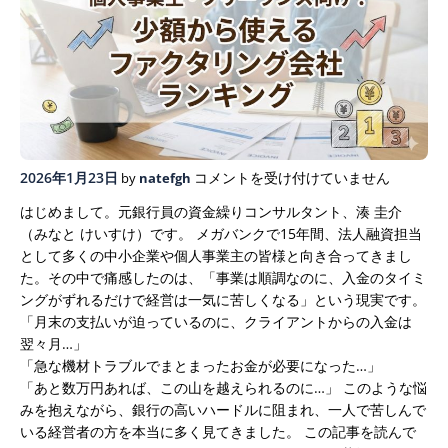
個
2026年1月23日
コメントを受け付けていません
by
natefgh
人
はじめまして。元銀行員の資金繰りコンサルタント、湊 圭介
事
（みなと けいすけ）です。
メガバンクで15年間、法人融資担当
業
として多くの中小企業や個人事業主の皆様と向き合ってきまし
主・
た。その中で痛感したのは、「事業は順調なのに、入金のタイミ
フ
ングがずれるだけで経営は一気に苦しくなる」という現実です。
リ
「月末の支払いが迫っているのに、クライアントからの入金は
ー
翌々月…」
ラ
「急な機材トラブルでまとまったお金が必要になった…」
ン
「あと数万円あれば、この山を越えられるのに…」
このような悩
ス
みを抱えながら、銀行の高いハードルに阻まれ、一人で苦しんで
向
いる経営者の方を本当に多く見てきました。
この記事を読んで
け！