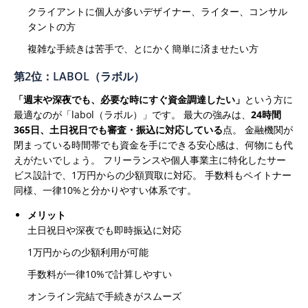
クライアントに個人が多いデザイナー、ライター、コンサル
タントの方
複雑な手続きは苦手で、とにかく簡単に済ませたい方
第2位：LABOL（ラボル）
「週末や深夜でも、必要な時にすぐ資金調達したい」
という方に
最適なのが「labol（ラボル）」です。
最大の強みは、
24時間
365日、土日祝日でも審査・振込に対応している
点。 金融機関が
閉まっている時間帯でも資金を手にできる安心感は、何物にも代
えがたいでしょう。
フリーランスや個人事業主に特化したサー
ビス設計で、1万円からの少額買取に対応。 手数料もペイトナー
同様、一律10%と分かりやすい体系です。
メリット
土日祝日や深夜でも即時振込に対応
1万円からの少額利用が可能
手数料が一律10%で計算しやすい
オンライン完結で手続きがスムーズ