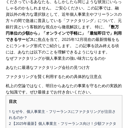
くださっているあなたも、もしかしたら同じような状況にいらっ
少
しゃるのかもしれません。
ご安心ください。この記事では、融
額
資以外の有力な選択肢として、近年個人事業主やフリーランスの
か
方々の間で急速に普及している「ファクタリング」について、元
ら
銀行員という客観的な視点から徹底解説します。
特に、
「数万
使
円単位の少額から」「オンラインで手軽に」「最短即日で」利用
え
できるサービス
に焦点を当て、2025年12月現在の最新情報をも
る
とにランキング形式でご紹介します。
この記事を読み終える頃
フ
には、あなたは以下のことを理解できるようになります。
ァ
なぜファクタリングが個人事業主の強い味方になるのか
ク
タ
あなたに最適なファクタリング会社の見つけ方
リ
ファクタリングを賢く利用するための具体的な注意点
ン
机上の空論ではなく、明日からあなたの事業を守るための実践的
グ
な知識です。ぜひ最後までお付き合いください。
会
社
目次
ラ
ン
1
なぜ今、個人事業主・フリーランスにファクタリングが注目さ
キ
れるのか？
2
【2025年最新】個人事業主・フリーランス向け！少額ファクタ
ン