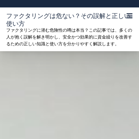
Skip
to
ファクタリングは危ない？その誤解と正しい
content
使い方
ファクタリングに潜む危険性の噂は本当？この記事では、多くの
人が抱く誤解を解き明かし、安全かつ効果的に資金繰りを改善す
るための正しい知識と使い方を分かりやすく解説します。