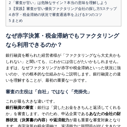
2
「審査が甘い」は危険なサイン？本当の意味を理解しよう
探
3
【実践】審査が甘い優良ファクタリング会社の探し方5ステップ
し
4
赤字・税金滞納の状況で審査通過率を上げる3つのコツ
方
5
まとめ
は
なぜ赤字決算・税金滞納でもファクタリング
なら利用できるのか？
銀行融資を断られた経営者様が「ファクタリングなら大丈夫かも
しれない」と聞いても、にわかには信じがたいかもしれません。
まずは、なぜファクタリングが赤字や税金滞納といった状況に強
いのか、その根本的な仕組みからご説明します。銀行融資との違
いを理解することが、最初の重要な一歩です。
審査の主役は「自社」ではなく「売掛先」
これが最も大きな違いです。
銀行融資の審査
：銀行は「貸したお金をきちんと返済してくれる
か」を審査します。そのため、申込企業である
あなたの会社の財
務状況（決算書の内容）や返済能力
が最も重要な審査対象となり
ます。赤字決算や税金滞納は、返済能力に疑問符が付く大きなマ