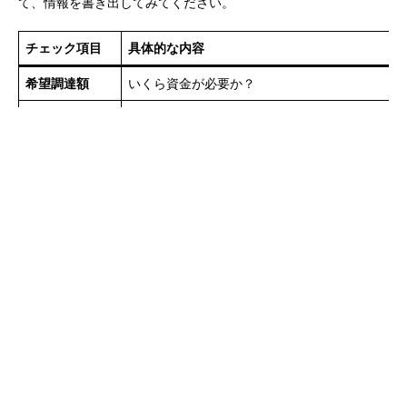
て、情報を書き出してみてください。
チェック項目
具体的な内容
希望調達額
いくら資金が必要か？
売掛債権の情報
売掛先の会社名、法人格の有無、取引開始時期
売掛金の金額
ファクタリングを希望する売掛金の額面
入金予定日
その売掛金が本来入金される予定日
財務状況
直近の決算は赤字か黒字か？ 債務超過の有無
税金の状況
税金や社会保険料の滞納はあるか？ ある場合、
この情報を整理しておくだけで、ファクタリング会社との話がス
ムーズに進み、より的確な提案を受けられるようになります。
ステップ2：「柔軟な対応」を公表している会社を探す
次に、インターネットでファクタリング会社を探します。その