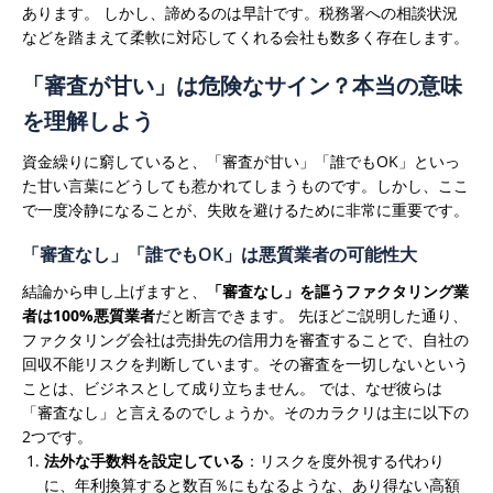
あります。 しかし、諦めるのは早計です。税務署への相談状況
などを踏まえて柔軟に対応してくれる会社も数多く存在します。
「審査が甘い」は危険なサイン？本当の意味
を理解しよう
資金繰りに窮していると、「審査が甘い」「誰でもOK」といっ
た甘い言葉にどうしても惹かれてしまうものです。しかし、ここ
で一度冷静になることが、失敗を避けるために非常に重要です。
「審査なし」「誰でもOK」は悪質業者の可能性大
結論から申し上げますと、
「審査なし」を謳うファクタリング業
者は100%悪質業者
だと断言できます。
先ほどご説明した通り、
ファクタリング会社は売掛先の信用力を審査することで、自社の
回収不能リスクを判断しています。その審査を一切しないという
ことは、ビジネスとして成り立ちません。
では、なぜ彼らは
「審査なし」と言えるのでしょうか。そのカラクリは主に以下の
2つです。
法外な手数料を設定している
：リスクを度外視する代わり
に、年利換算すると数百％にもなるような、あり得ない高額