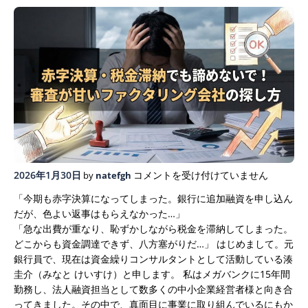
赤
2026年1月30日
コメントを受け付けていません
by
natefgh
字
「今期も赤字決算になってしまった。銀行に追加融資を申し込ん
決
だが、色よい返事はもらえなかった…」
算・
「急な出費が重なり、恥ずかしながら税金を滞納してしまった。
税
どこからも資金調達できず、八方塞がりだ…」
はじめまして。元
金
銀行員で、現在は資金繰りコンサルタントとして活動している湊
滞
圭介（みなと けいすけ）と申します。
私はメガバンクに15年間
納
勤務し、法人融資担当として数多くの中小企業経営者様と向き合
で
ってきました。その中で、真面目に事業に取り組んでいるにもか