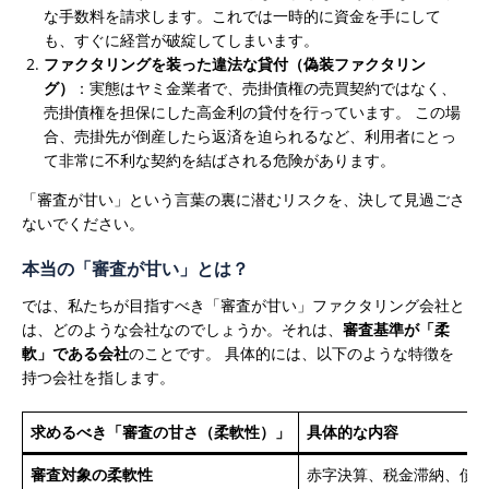
な手数料を請求します。これでは一時的に資金を手にして
も、すぐに経営が破綻してしまいます。
ファクタリングを装った違法な貸付（偽装ファクタリン
グ）
：実態はヤミ金業者で、売掛債権の売買契約ではなく、
売掛債権を担保にした高金利の貸付を行っています。 この場
合、売掛先が倒産したら返済を迫られるなど、利用者にとっ
て非常に不利な契約を結ばされる危険があります。
「審査が甘い」という言葉の裏に潜むリスクを、決して見過ごさ
ないでください。
本当の「審査が甘い」とは？
では、私たちが目指すべき「審査が甘い」ファクタリング会社と
は、どのような会社なのでしょうか。それは、
審査基準が「柔
軟」である会社
のことです。
具体的には、以下のような特徴を
持つ会社を指します。
求めるべき「審査の甘さ（柔軟性）」
具体的な内容
審査対象の柔軟性
赤字決算、税金滞納、債