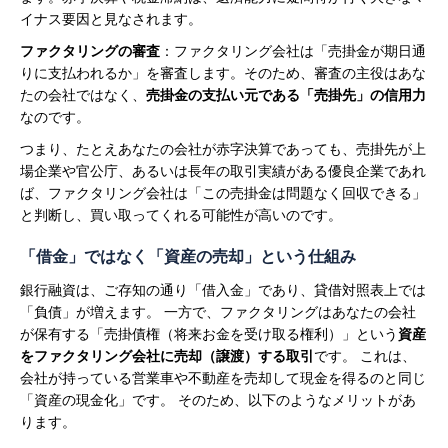
イナス要因と見なされます。
ファクタリングの審査
：ファクタリング会社は「売掛金が期日通
りに支払われるか」を審査します。そのため、審査の主役はあな
たの会社ではなく、
売掛金の支払い元である「売掛先」の信用力
なのです。
つまり、たとえあなたの会社が赤字決算であっても、売掛先が上
場企業や官公庁、あるいは長年の取引実績がある優良企業であれ
ば、ファクタリング会社は「この売掛金は問題なく回収できる」
と判断し、買い取ってくれる可能性が高いのです。
「借金」ではなく「資産の売却」という仕組み
銀行融資は、ご存知の通り「借入金」であり、貸借対照表上では
「負債」が増えます。
一方で、ファクタリングはあなたの会社
が保有する「売掛債権（将来お金を受け取る権利）」という
資産
をファクタリング会社に売却（譲渡）する取引
です。 これは、
会社が持っている営業車や不動産を売却して現金を得るのと同じ
「資産の現金化」です。
そのため、以下のようなメリットがあ
ります。