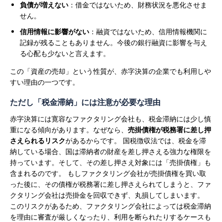
負債が増えない
：借金ではないため、財務状況を悪化させま
せん。
信用情報に影響がない
：融資ではないため、信用情報機関に
記録が残ることもありません。今後の銀行融資に影響を与え
る心配も少ないと言えます。
この「資産の売却」という性質が、赤字決算の企業でも利用しや
すい理由の一つです。
ただし「税金滞納」には注意が必要な理由
赤字決算には寛容なファクタリング会社も、税金滞納には少し慎
重になる傾向があります。なぜなら、
売掛債権が税務署に差し押
さえられるリスク
があるからです。
国税徴収法では、税金を滞
納している場合、国は滞納者の財産を差し押さえる強力な権限を
持っています。そして、その差し押さえ対象には「売掛債権」も
含まれるのです。
もしファクタリング会社が売掛債権を買い取
った後に、その債権が税務署に差し押さえられてしまうと、ファ
クタリング会社は売掛金を回収できず、丸損してしまいます。
このリスクがあるため、ファクタリング会社によっては税金滞納
を理由に審査が厳しくなったり、利用を断られたりするケースも