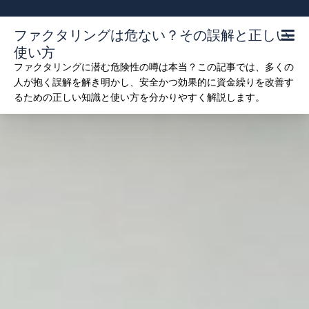
Skip
to
ファクタリングは危ない？その誤解と正しい
content
使い方
ファクタリングに潜む危険性の噂は本当？この記事では、多くの
人が抱く誤解を解き明かし、安全かつ効果的に資金繰りを改善す
るための正しい知識と使い方を分かりやすく解説します。