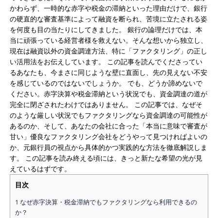
も
かわらず、一時的な赤字や税金の滞納といった理由だけで、銀行
諦
の硬直的な審査基準によって融資を断られ、苦境に立たされる姿
め
を何度も目の当たりにしてきました。
銀行の論理だけでは、本
な
当に頑張っている経営者様を救えない。そんな想いから独立し、
い
現在は融資以外の資金調達方法、特に「ファクタリング」の正し
で！
い活用法をお伝えしています。
この記事を読んでくださってい
審
るあなたも、今まさに同じような壁に直面し、先の見えない不安
査
を感じているのではないでしょうか。
でも、どうか諦めないで
が
ください。赤字決算や税金滞納という状況でも、資金調達の道が
甘
完全に閉ざされたわけではありません。
この記事では、なぜそ
い
のような厳しい状況でもファクタリングなら資金調達の可能性が
フ
あるのか、そして、あなたの会社に合った「本当に意味で審査が
ァ
甘い」優良なファクタリング会社をどうやって見つければよいの
ク
か、元銀行員の視点から具体的かつ実践的な方法を徹底解説しま
タ
す。
この記事を読み終える頃には、きっと新たな希望の光が見
リ
えているはずです。
ン
グ
目次
会
1
なぜ赤字決算・税金滞納でもファクタリングなら利用できるの
社
か？
の