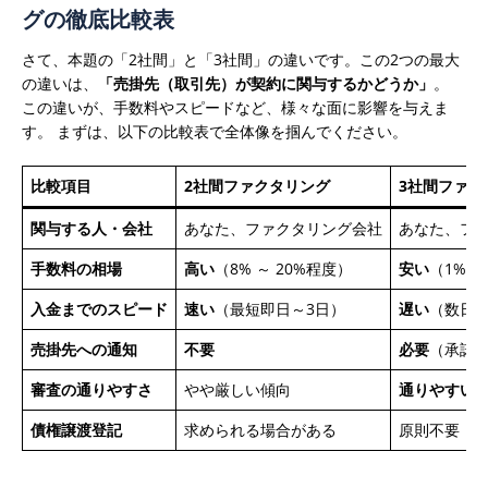
グの徹底比較表
さて、本題の「2社間」と「3社間」の違いです。この2つの最大
の違いは、
「売掛先（取引先）が契約に関与するかどうか」
。
この違いが、手数料やスピードなど、様々な面に影響を与えま
す。
まずは、以下の比較表で全体像を掴んでください。
比較項目
2社間ファクタリング
3社間ファク
関与する人・会社
あなた、ファクタリング会社
あなた、フ
手数料の相場
高い
（8% ～ 20%程度）
安い
（1% ～
入金までのスピード
速い
（最短即日～3日）
遅い
（数日～
売掛先への通知
不要
必要
（承諾
審査の通りやすさ
やや厳しい傾向
通りやすい
債権譲渡登記
求められる場合がある
原則不要