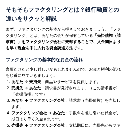
ち
そもそもファクタリングとは？銀行融資との
か
診
違いをサクッと解説
断
は
まず、ファクタリングの基本から押さえておきましょう。「ファ
クタリング」とは、あなたの会社が保有している
「売掛債権（請
求書）」をファクタリング会社に売却することで、入金期日より
も早く現金を手に入れる資金調達方法
です。
ファクタリングの基本的なお金の流れ
言葉だけだと少し難しいかもしれませんので、お金と権利の流れ
を順番に見ていきましょう。
あなた → 売掛先
：商品やサービスを提供します。
売掛先 → あなた
：請求書が発行されます。（この請求書が
「売掛債権」です）
あなた → ファクタリング会社
：請求書（売掛債権）を売却し
ます。
ファクタリング会社 → あなた
：手数料を差し引いた代金が、
期日より早く入金されます。
売掛先 → ファクタリング会社
：支払期日に、売掛先からファ