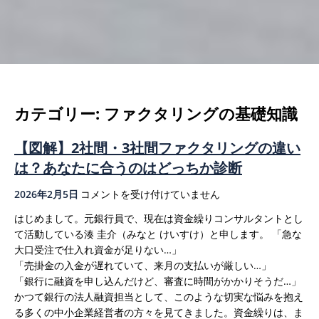
カテゴリー:
ファクタリングの基礎知識
【図解】2社間・3社間ファクタリングの違い
は？あなたに合うのはどっちか診断
【図
2026年2月5日
コメントを受け付けていません
解】
はじめまして。元銀行員で、現在は資金繰りコンサルタントとし
2
て活動している湊 圭介（みなと けいすけ）と申します。
「急な
社
大口受注で仕入れ資金が足りない…」
間・
「売掛金の入金が遅れていて、来月の支払いが厳しい…」
3
「銀行に融資を申し込んだけど、審査に時間がかかりそうだ…」
社
かつて銀行の法人融資担当として、このような切実な悩みを抱え
間
る多くの中小企業経営者の方々を見てきました。資金繰りは、ま
フ