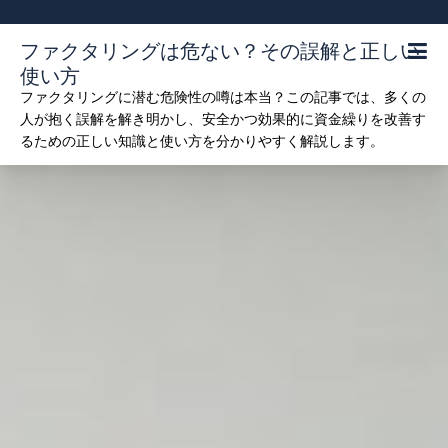
Skip
to
ファクタリングは危ない？その誤解と正しい
content
使い方
ファクタリングに潜む危険性の噂は本当？この記事では、多くの
人が抱く誤解を解き明かし、安全かつ効果的に資金繰りを改善す
るための正しい知識と使い方を分かりやすく解説します。