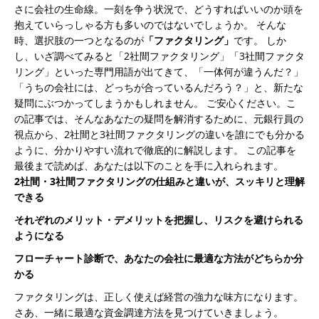
さに会社の生命線。一刻を争う状況で、どうすればいいのか頭を
ァ
抱えていらっしゃる方も多いのではないでしょうか。
そんな
ク
時、選択肢の一つとなるのが
「ファクタリング」
です。
しか
タ
し、いざ調べてみると「2社間ファクタリング」「3社間ファクタ
リ
リング」といった専門用語が出てきて、「一体何が違うんだ？」
ン
「うちの会社には、どっちが合っているんだろう？」と、新たな
グ
疑問にぶつかってしまうかもしれません。
ご安心ください。こ
の
の記事では、そんなあなたの疑問を解消するために、元銀行員の
違
視点から、2社間と3社間ファクタリングの違いを誰にでも分かる
い
ように、分かりやすい流れで徹底的に解説します。
この記事を
は？
最後まで読めば、あなたは以下のことを手に入れられます。
あ
2社間・3社間ファクタリングの仕組みと違いが、スッキリと理解
な
できる
た
に
それぞれのメリット・デメリットを把握し、リスクを避けられる
合
ようになる
う
フローチャート診断で、あなたの会社に最適な方法がどちらか分
の
かる
は
ファクタリングは、正しく使えば経営の強力な味方になります。
ど
さあ、一緒に最適な資金調達方法を見つけていきましょう。
っ