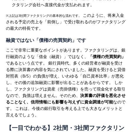
クタリング会社へ直接代金が支払われます。
このように、将来入金
※上記は3社間ファクタリングの基本的な流れです。
される予定の売上を「前倒し」で受け取れるのがファクタリング
の最大の特長です。
融資ではない「債権の売買契約」です
ここで非常に重要なポイントがあります。ファクタリングは、銀
行融資のような「借金（融資）」ではなく、
「債権の売買契約」
であるという点です。
銀行員時代、多くの経営者が融資を受け
る際に決算書の内容を気にされていました。融資を受けると貸借
対照表（B/S）の負債が増え、いわゆる「自己資本比率」が悪化
し、その後の追加融資に影響が出ることがあるからです。
しか
し、ファクタリングは資産（売掛債権）を売って現金化する取引
なので、負債は増えません。そのため、
決算書の評価を悪化させ
ることなく、信用情報にも影響を与えずに資金調達が可能
なので
す。 これは、今後の銀行取引を考える上でも大きなメリットと
言えるでしょう。
【一目でわかる】2社間・3社間ファクタリン